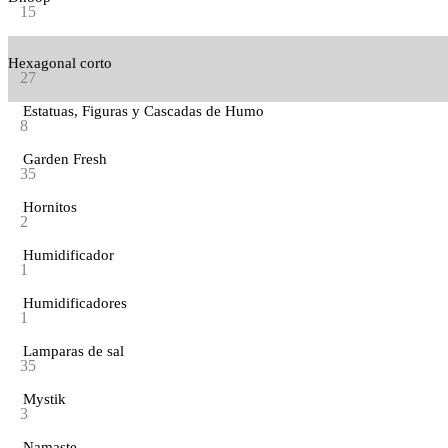
15
Hexagonal corto
27
Estatuas, Figuras y Cascadas de Humo
8
Garden Fresh
35
Hornitos
2
Humidificador
1
Humidificadores
1
Lamparas de sal
35
Mystik
3
Namaste