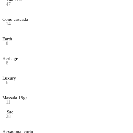
47
Cono cascada
14
Earth
8
Heritage
8
Luxury
6
Massala 15gr
11
Sac
28
Hexagonal corto