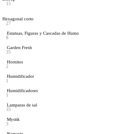
15
Hexagonal corto
27
Estatuas, Figuras y Cascadas de Humo
8
Garden Fresh
35
Hornitos
2
Humidificador
1
Humidificadores
1
Lamparas de sal
35
Mystik
3
Namaste