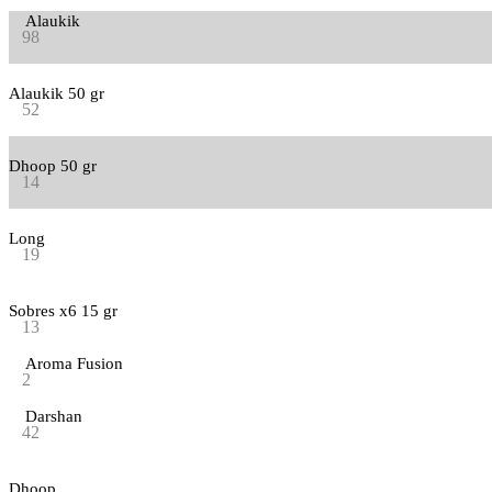
Alaukik
98
Alaukik 50 gr
52
Dhoop 50 gr
14
Long
19
Sobres x6 15 gr
13
Aroma Fusion
2
Darshan
42
Dhoop