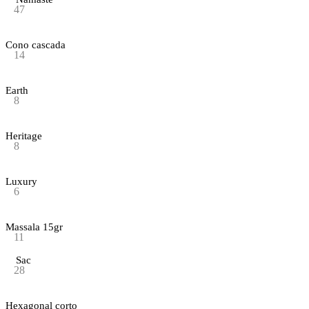
47
Cono cascada
14
Earth
8
Heritage
8
Luxury
6
Massala 15gr
11
Sac
28
Hexagonal corto