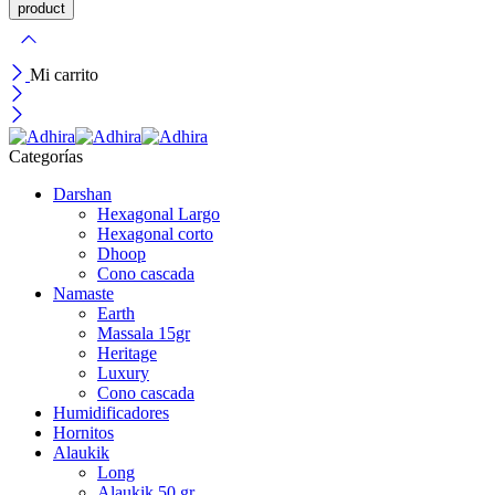
Mi carrito
Categorías
Darshan
Hexagonal Largo
Hexagonal corto
Dhoop
Cono cascada
Namaste
Earth
Massala 15gr
Heritage
Luxury
Cono cascada
Humidificadores
Hornitos
Alaukik
Long
Alaukik 50 gr