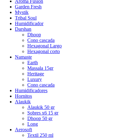
Aroma Fusion
Garden Fresh
Mystik
Tribal Soul
Humidificador
Darshan
Dhoop
Cono cascada
Hexagonal Largo
Hexagonal corto
Namaste
Earth
Massala 15gr
Heritage
Luxury
Cono cascada
Humidificadores
Hornitos
Alaukik
Alaukik 50 gr
Sobres x6 15 gr
Dhoop 50 gr
Long
Aerosoft
Textil 250 ml