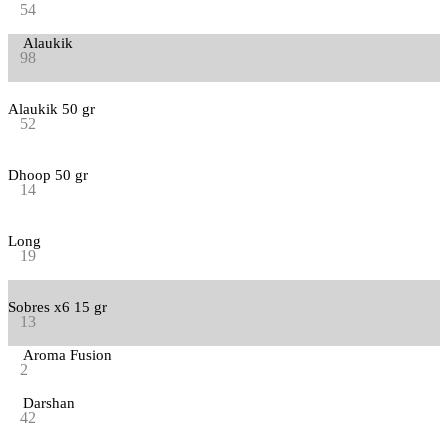
54
Alaukik
98
Alaukik 50 gr
52
Dhoop 50 gr
14
Long
19
Sobres x6 15 gr
13
Aroma Fusion
2
Darshan
42