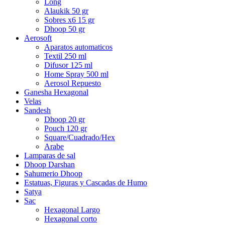
Long
Alaukik 50 gr
Sobres x6 15 gr
Dhoop 50 gr
Aerosoft
Aparatos automaticos
Textil 250 ml
Difusor 125 ml
Home Spray 500 ml
Aerosol Repuesto
Ganesha Hexagonal
Velas
Sandesh
Dhoop 20 gr
Pouch 120 gr
Square/Cuadrado/Hex
Arabe
Lamparas de sal
Dhoop Darshan
Sahumerio Dhoop
Estatuas, Figuras y Cascadas de Humo
Satya
Sac
Hexagonal Largo
Hexagonal corto