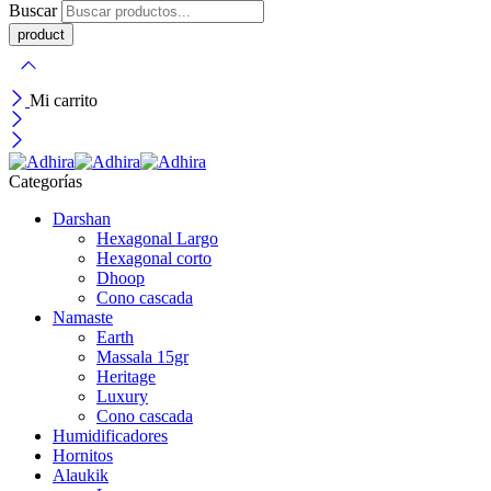
Buscar
Mi carrito
Categorías
Darshan
Hexagonal Largo
Hexagonal corto
Dhoop
Cono cascada
Namaste
Earth
Massala 15gr
Heritage
Luxury
Cono cascada
Humidificadores
Hornitos
Alaukik